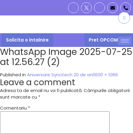
Solicita o intalnire
Pret OPCOM/PZU
WhatsApp Image 2025-07-25
at 12.56.27 (2)
Published in
Aniversare Synotech 20 de ani
1600 × 1066
Leave a comment
Adresa ta de email nu va fi publicată.
Câmpurile obligatorii
sunt marcate cu
*
Comentariu
*