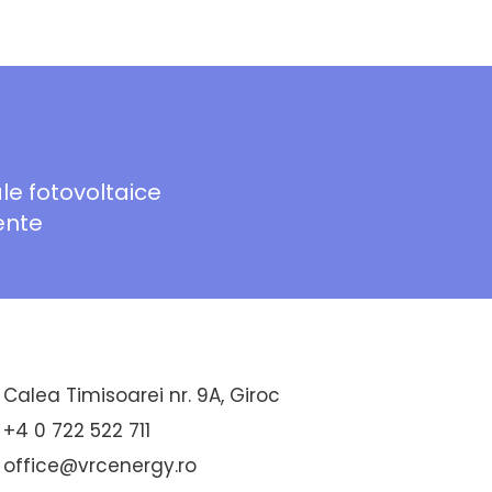
le fotovoltaice
ente
Calea Timisoarei nr. 9A, Giroc
+4 0 722 522 711
office@vrcenergy.ro