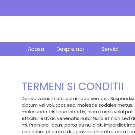
Acasa
Despre noi
Servicii
TERMENI SI CONDITII
Donec varius in orci commodo semper. Suspendisse 
dictum vel volutpat sed, molestie sodales metus. Ae
malesuada tristique lobortis, diam turpis volutpat
efficitur est, ac venenatis nulla. Nulla et nibh sed 
mi. Proin orci lacus, porta eu nulla at, imperdiet i
bibendum pharetra dui, gravida pharetra enim te