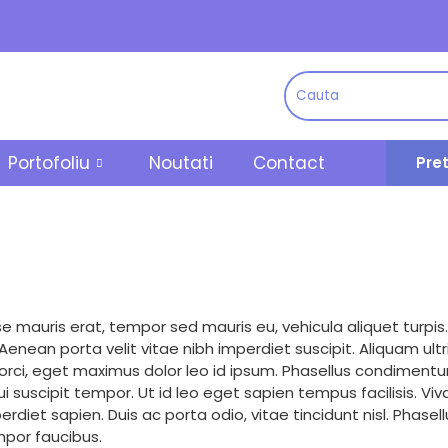
Portofoliu
Noutati
Contact
Pre
mauris erat, tempor sed mauris eu, vehicula aliquet turpis
nean porta velit vitae nibh imperdiet suscipit. Aliquam ultri
 orci, eget maximus dolor leo id ipsum. Phasellus condimentu
dui suscipit tempor. Ut id leo eget sapien tempus facilisis. Viv
mperdiet sapien. Duis ac porta odio, vitae tincidunt nisl. Phas
mpor faucibus.