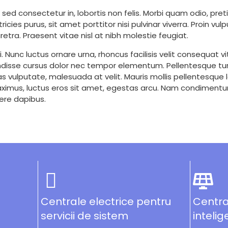
sed consectetur in, lobortis non felis. Morbi quam odio, pret
ricies purus, sit amet porttitor nisi pulvinar viverra. Proin v
etra. Praesent vitae nisl at nibh molestie feugiat.
si. Nunc luctus ornare urna, rhoncus facilisis velit consequat
uspendisse cursus dolor nec tempor elementum. Pellentesque t
as vulputate, malesuada at velit. Mauris mollis pellentesque
maximus, luctus eros sit amet, egestas arcu. Nam condimentum
uere dapibus.
Centrale electrice pentru
Centra
servicii de sistem
intelig