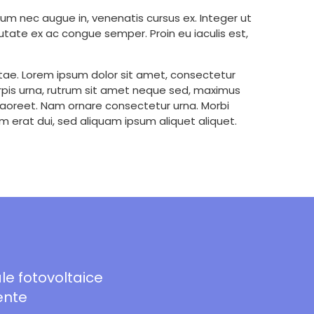
ium nec augue in, venenatis cursus ex. Integer ut
ulputate ex ac congue semper. Proin eu iaculis est,
 vitae. Lorem ipsum dolor sit amet, consectetur
urpis urna, rutrum sit amet neque sed, maximus
 laoreet. Nam ornare consectetur urna. Morbi
 erat dui, sed aliquam ipsum aliquet aliquet.
le fotovoltaice
ente