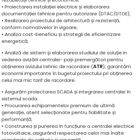
• Proiectarea instalației electrice și elaborarea
documentației tehnice pentru autorizare (DTAC/DTOE);
• Realizarea proiectului de arhitectură și rezistență,
conform normativelor în vigoare;
• Analiza cost-beneficiu și strategii de eficientizare
energetică;
• Analiză de sistem și elaborarea studiului de soluție in
vederea avizării centralei- pași premergători pentru
obținerea avizului tehnic de racordare (
ATR
), garantăm
economii importante în bugetul proiectului pri obținerea
celui mai mic tarif de racordare.
• Asigurăm proiectarea SCADA și integrarea centralei în
sistemul scada.
• Procurarea echipamentelor premium de ultimă
generație, atent selecționate pentru fiabilitate și
performanță;
• Construirea și punerea în funcțiune a centralei electrice
fotovoltaice, asigurând respectarea celor mai înalte
standarde de calitate și siguranță.