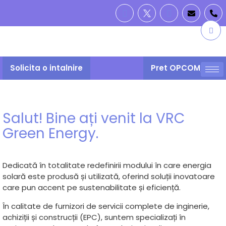
Solicita o intalnire
Pret OPCOM/PZU
Salut! Bine ați venit la VRC
Green Energy.
Dedicată în totalitate redefinirii modului în care energia
solară este produsă și utilizată, oferind soluții inovatoare
care pun accent pe sustenabilitate și eficiență.
În calitate de furnizori de servicii complete de inginerie,
achiziții și construcții (EPC), suntem specializați în