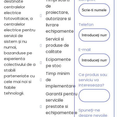
destinate
de
centralelor
proiectare,
electrice
fotovoltaice, a
autorizare si
centralelor
Telefon
livrare
electrice pentru
echipamente
servicii de
Servicii si
sistem și nu
produse de
numai,
E-mail
calitate
bazanduse pe
experienta
Ecipamente
colectivului de a
pe stoc
stabili
Timp minim
Ce produs sau
parteneriate cu
de
serviciu va
cele mai noi si
intereseaza?
implementare
fiabile
tehnologii.
Garantii pentru
serviciile
prestate si
Spuneți-ne
echipamentele
despre nevoile