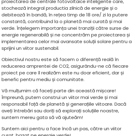
proiectarea de centrale fotovoltaice inteligente care,
stochează integral productia zilnică de energie și o
debitează în bandă, în rețea timp de 18 ore/ zi la putere
constantă, contribuind la o planetă mai curată și mai
verde. Înțelegem importanța unei tranziții către surse de
energie regenerabilă și ne concentrăm pe proiectarea și
implementarea celor mai avansate soluții solare pentru a
sprijini un viitor sustenabil.
Obiectivul nostru este să facem o diferență reală în
reducerea amprentei de CO2, asigurându-ne că fiecare
proiect pe care îl realizăm este nu doar eficient, dar și
benefic pentru mediu și comunitate.
Vă mulțumim că faceți parte din această mișcare!
Împreună, putem construi un viitor mai verde și mai
responsabil față de planetă și generațiile viitoare. Dacă
aveți întrebări sau doriți să explorați soluțiile noastre,
suntem mereu gata să vă ajuteăm!
Suntem aici pentru a face încă un pas, către un viitor
curat, bazat pe energie verde!